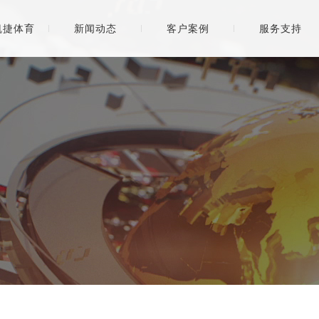
凯捷体育
新闻动态
客户案例
服务支持