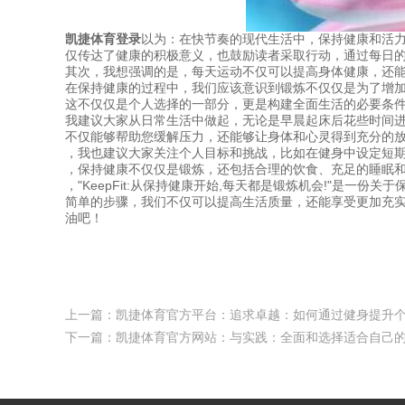
凯捷体育登录
以为：在快节奏的现代生活中，保持健康和活力变
仅传达了健康的积极意义，也鼓励读者采取行动，通过每日
其次，我想强调的是，每天运动不仅可以提高身体健康，还
在保持健康的过程中，我们应该意识到锻炼不仅仅是为了增
这不仅仅是个人选择的一部分，更是构建全面生活的必要条
我建议大家从日常生活中做起，无论是早晨起床后花些时间
不仅能够帮助您缓解压力，还能够让身体和心灵得到充分的
，我也建议大家关注个人目标和挑战，比如在健身中设定短
，保持健康不仅仅是锻炼，还包括合理的饮食、充足的睡眠
，"KeepFit:从保持健康开始,每天都是锻炼机会!"是
简单的步骤，我们不仅可以提高生活质量，还能享受更加充
油吧！
上一篇：
凯捷体育官方平台：追求卓越：如何通过健身提升
下一篇：
凯捷体育官方网站：与实践：全面和选择适合自己