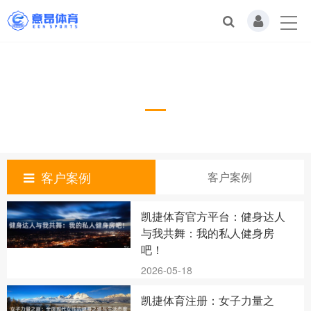
客户案例
Case
客户案例
客户案例
凯捷体育官方平台：健身达人
与我共舞：我的私人健身房
吧！
2026-05-18
凯捷体育注册：女子力量之